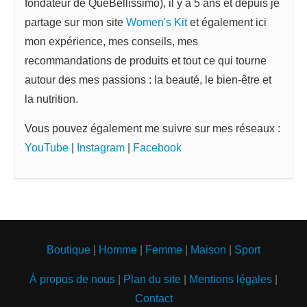
fondateur de QueBellissimo), il y a 5 ans et depuis je
partage sur mon site
Women's Kit
et également ici
mon expérience, mes conseils, mes
recommandations de produits et tout ce qui tourne
autour des mes passions : la beauté, le bien-être et
la nutrition.
Vous pouvez également me suivre sur mes réseaux :
YouTube
|
Instagram
|
Facebook
Boutique
|
Homme
|
Femme
|
Maison
|
Sport
À propos de nous
|
Plan du site
|
Mentions légales
|
Contact