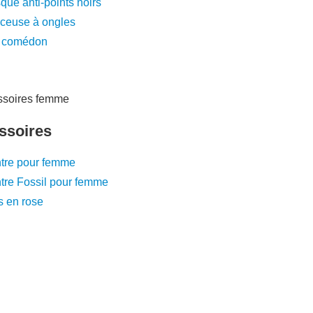
ue anti-points noirs
ceuse à ongles
e comédon
ssoires
tre pour femme
tre Fossil pour femme
s en rose