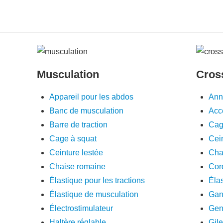
Musculation
Cross
Appareil pour les abdos
Ann
Banc de musculation
Acce
Barre de traction
Cag
Cage à squat
Cein
Ceinture lestée
Cha
Chaise romaine
Cord
Élastique pour les tractions
Élas
Élastique de musculation
Gant
Électrostimulateur
Geno
Haltère réglable
Gile