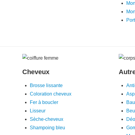
Mon
Mon
Por
Cheveux
Autr
Brosse lissante
Anti
Coloration cheveux
Aspi
Fer à boucler
Bau
Lisseur
Beur
Sèche-cheveux
Déo
Shampoing bleu
Gom