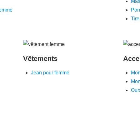
Masq
 femme
Pon
Tir
Vêtements
Acce
Jean pour femme
Mon
Mon
Our