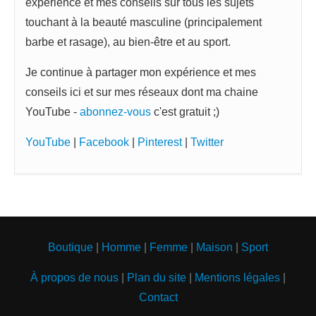
expérience et mes conseils sur tous les sujets
touchant à la beauté masculine (principalement
barbe et rasage), au bien-être et au sport.
Je continue à partager mon expérience et mes
conseils ici et sur mes réseaux dont ma chaine
YouTube -
abonnez-vous
c'est gratuit ;)
YouTube
|
Facebook
|
Pinterest
|
Twitter
Boutique
|
Homme
|
Femme
|
Maison
|
Sport
À propos de nous
|
Plan du site
|
Mentions légales
|
Contact