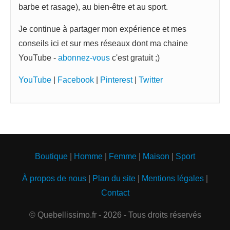
barbe et rasage), au bien-être et au sport.
Je continue à partager mon expérience et mes
conseils ici et sur mes réseaux dont ma chaine
YouTube -
abonnez-vous
c'est gratuit ;)
YouTube
|
Facebook
|
Pinterest
|
Twitter
Boutique
|
Homme
|
Femme
|
Maison
|
Sport
À propos de nous
|
Plan du site
|
Mentions légales
|
Contact
© Quebellissimo.fr - 2026 - Tous droits réservés