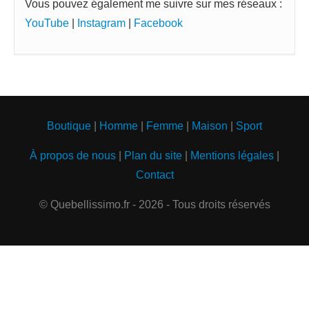
Vous pouvez également me suivre sur mes réseaux :
YouTube
|
Instagram
|
Facebook
Boutique
|
Homme
|
Femme
|
Maison
|
Sport
À propos de nous
|
Plan du site
|
Mentions légales
|
Contact
© Quebellissimo.fr - 2026 - Tous droits réservés