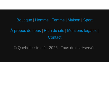
Boutique
|
Homme
|
Femme
|
Maison
|
Sport
À propos de nous
|
Plan du site
|
Mentions légales
|
Contact
© Quebellissimo.fr - 2026 - Tous droits réservés