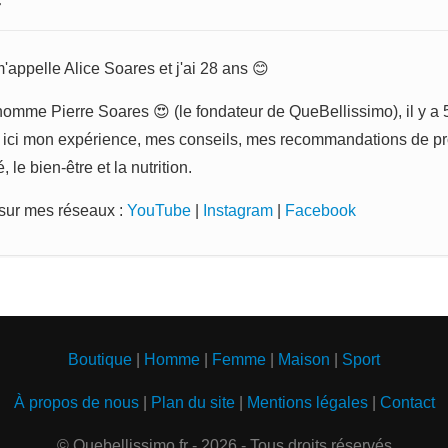
r
 m'appelle Alice Soares et j'ai 28 ans 😊
homme Pierre Soares 😍 (le fondateur de QueBellissimo), il y a 5
ici mon expérience, mes conseils, mes recommandations de prod
le bien-être et la nutrition.
sur mes réseaux :
YouTube
|
Instagram
|
Facebook
Boutique
|
Homme
|
Femme
|
Maison
|
Sport
À propos de nous
|
Plan du site
|
Mentions légales
|
Contact
© Quebellissimo.fr - 2026 - Tous droits réservés