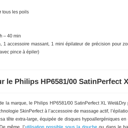
 tous les poils
h – 40 min
on, 1 accessoire massant, 1 mini épilateur de précision pour z
avec pince à épiler)
ur le Philips HP6581/00 SatinPerfect
 de la marque, le Philips HP6581/00 SatinPerfect XL Wet&Dr
chnologie SkinPerfect à l’accessoire de massage actif, l’épilation
 sa tête extra-large, équipée de disques hypoallergéniques en 
 De même, l’
utilisation possible sous la douche
ou dans le ba