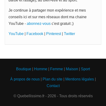
barbe et rasage), au bien-être et au sport.
Je continue à partager mon expérience et mes
conseils ici et sur mes réseaux dont ma chaine
YouTube -
abonnez-vous
c'est gratuit ;)
YouTube
|
Facebook
|
Pinterest
|
Twitter
Boutique
|
Homme
|
Femme
|
Maison
|
Sport
À propos de nous
|
Plan du site
|
Mentions légales
|
Contact
© Quebellissimo.fr - 2026 - Tous droits réservés