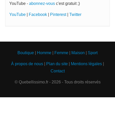
YouTube -
abonnez-vous
c'est gratuit ;)
YouTube
|
Facebook
|
Pinterest
|
Twitter
Boutique
|
Homme
|
Femme
|
Maison
|
Sport
À propos de nous
|
Plan du site
|
Mentions légales
|
Contact
© Quebellissimo.fr - 2026 - Tous droits réservés