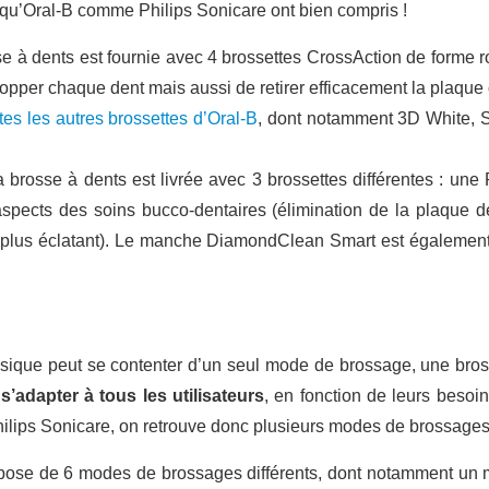
s qu’Oral-B comme Philips Sonicare ont bien compris !
e à dents est fournie avec 4 brossettes CrossAction de forme ro
elopper chaque dent mais aussi de retirer efficacement la plaqu
tes les autres brossettes d’Oral-B
, dont notamment 3D White, S
 brosse à dents est livrée avec 3 brossettes différentes : u
aspects des soins bucco-dentaires (élimination de la plaque de
re plus éclatant). Le manche DiamondClean Smart est également
ssique peut se contenter d’un seul mode de brossage, une bro
s’adapter à tous les utilisateurs
, en fonction de leurs besoi
Philips Sonicare, on retrouve donc plusieurs modes de brossages 
pose de 6 modes de brossages différents, dont notamment un