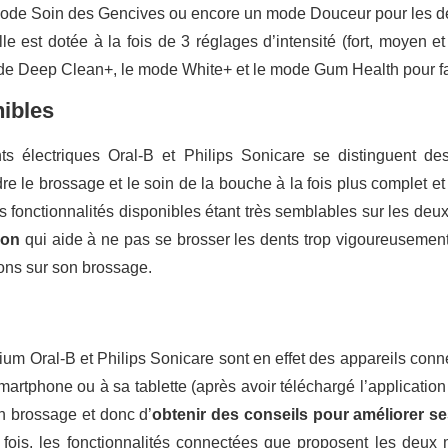
mode Soin des Gencives ou encore un mode Douceur pour les de
le est dotée à la fois de 3 réglages d’intensité (fort, moyen 
de Deep Clean+, le mode White+ et le mode Gum Health pour fai
nibles
ts électriques Oral-B et Philips Sonicare se distinguent de
e le brossage et le soin de la bouche à la fois plus complet e
es fonctionnalités disponibles étant très semblables sur les d
ion
qui aide à ne pas se brosser les dents trop vigoureusement,
ions sur son brossage.
um Oral-B et Philips Sonicare sont en effet des appareils connec
martphone ou à sa tablette (après avoir téléchargé l’application
on brossage et donc d’
obtenir des conseils pour améliorer s
fois, les fonctionnalités connectées que proposent les deux 