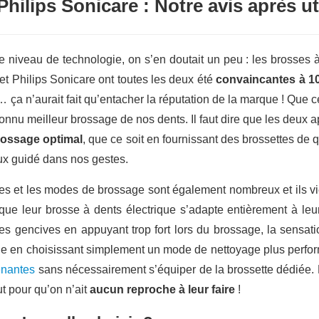
hilips Sonicare : Notre avis après uti
e niveau de technologie, on s’en doutait un peu : les brosses
et Philips Sonicare ont toutes les deux été
convaincantes à 
… ça n’aurait fait qu’entacher la réputation de la marque ! Que 
nu meilleur brossage de nos dents. Il faut dire que les deux a
rossage optimal
, que ce soit en fournissant des brossettes de 
eux guidé dans nos gestes.
es et les modes de brossage sont également nombreux et ils v
que leur brosse à dents électrique s’adapte entièrement à leur
ses gencives en appuyant trop fort lors du brossage, la sens
nue en choisissant simplement un mode de nettoyage plus perf
ênantes
sans nécessairement s’équiper de la brossette dédiée.
ut pour qu’on n’ait
aucun reproche à leur faire
!