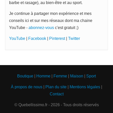
barbe et rasage), au bien-être et au sport.
Je continue à partager mon expérience et mes
conseils ici et sur mes réseaux dont ma chaine
YouTube -
abonnez-vous
c'est gratuit ;)
YouTube
|
Facebook
|
Pinterest
|
Twitter
Boutique
|
Homme
|
Femme
|
Maison
|
Sport
À propos de nous
|
Plan du site
|
Mentions légales
|
Contact
© Quebellissimo.fr - 2026 - Tous droits réservés