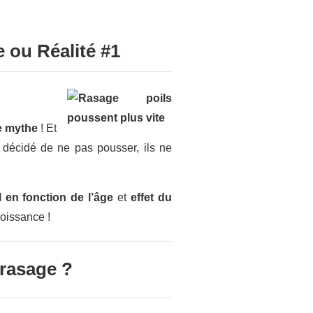
e ou Réalité #1
e mythe
! Et
t décidé de ne pas pousser, ils ne
 en fonction de l’âge
et
effet du
roissance !
 rasage ?