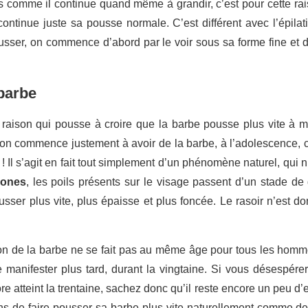
s comme il continue quand même à grandir, c’est pour cette rais
 continue juste sa pousse normale. C’est différent avec l’épilat
sser, on commence d’abord par le voir sous sa forme fine et d
barbe
 raison qui pousse à croire que la barbe pousse plus vite à m
on commence justement à avoir de la barbe, à l’adolescence, ch
 Il s’agit en fait tout simplement d’un phénomène naturel, qui n
mones
, les poils présents sur le visage passent d’un stade de 
usser plus vite, plus épaisse et plus foncée. Le rasoir n’est 
rition de la barbe ne se fait pas au même âge pour tous les homm
se manifester plus tard, durant la vingtaine. Si vous désespér
atteint la trentaine, sachez donc qu’il reste encore un peu d’esp
yens de faire pousser sa barbe plus vite naturellement comme d