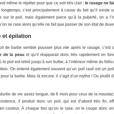
nd même le répéter pour que ce soit très clair :
le rasage ne fa
longtemps, c’est principalement à cause du fait qu’il existe un
s sur le poil, mais également parce qu’à la puberté, on a l’
’on se rase alors qu’elle ne fait que passer de son état de duvet
 et épilation
oil de barbe semble pousser plus vite après le rasage, c’est q
e de la peau
et qu’il réapparait donc très rapidement en fon
 le poil est retiré jusqu’à son bulbe, à l’intérieur même du follic
ition. On entend également souvent qu’un poil rasé est un poil
nt pour la barbe. Mais là encore, il s’agit d’un mythe ! Ou plut
 une durée de vie assez longue, de 6 mois pour ceux de la mousta
stence, il produit donc un poil, qui est d’abord très fin, ef
en couleur. À chaque fois qu’on le rase, on le coupe donc en