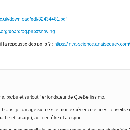
s
.ac.uk/download/pdf/82434481.pdf
s.org/beardfaq.php#shaving
il la repousse des poils ? :
https://intra-science.anaisequey.com
r
s, barbu et surtout fier fondateur de QueBellissimo.
0 ans, je partage sur ce site mon expérience et mes conseils sur
rbe et rasage), au bien-être et au sport.