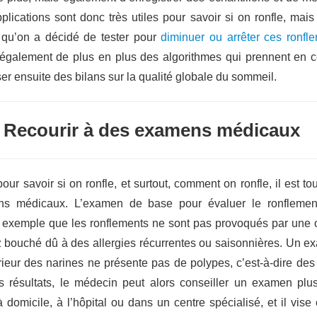
plications sont donc très utiles pour savoir si on ronfle, mai
s qu’on a décidé de tester pour
diminuer ou arrêter ces ronfl
 également de plus en plus des algorithmes qui prennent en 
er ensuite des bilans sur la qualité globale du sommeil.
Recourir à des examens médicaux
pour savoir si on ronfle, et surtout, comment on ronfle, il est to
s médicaux. L’examen de base pour évaluer le ronflemen
 exemple que les ronflements ne sont pas provoqués par une o
z bouché dû à des allergies récurrentes ou saisonnières. Un 
térieur des narines ne présente pas de polypes, c’est-à-dire de
es résultats, le médecin peut alors conseiller un examen pl
omicile, à l’hôpital ou dans un centre spécialisé, et il vise ce