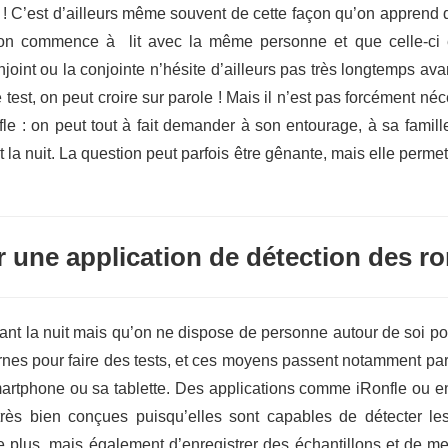
le ! C’est d’ailleurs même souvent de cette façon qu’on apprend 
on commence à lit avec la même personne et que celle-ci e
joint ou la conjointe n’hésite d’ailleurs pas très longtemps ava
 test, on peut croire sur parole ! Mais il n’est pas forcément néc
fle : on peut tout à fait demander à son entourage, à sa famil
 la nuit. La question peut parfois être gênante, mais elle perme
 une application de détection des r
nt la nuit mais qu’on ne dispose de personne autour de soi po
rnes pour faire des tests, et ces moyens passent notamment pa
martphone ou sa tablette. Des applications comme iRonfle ou e
 très bien conçues puisqu’elles sont capables de détecter le
 plus, mais également d’enregistrer des échantillons et de mes