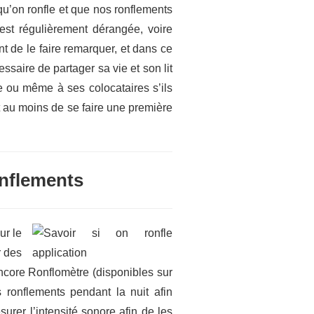
qu’on ronfle et que nos ronflements
st régulièrement dérangée, voire
nt de le faire remarquer, et dans ce
essaire de partager sa vie et son lit
le ou même à ses colocataires s’ils
t au moins de se faire une première
onflements
ur le
r des
ncore Ronflomètre (disponibles sur
s ronflements pendant la nuit afin
urer l’intensité sonore afin de les