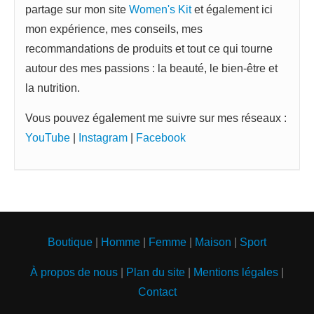
partage sur mon site
Women's Kit
et également ici
mon expérience, mes conseils, mes
recommandations de produits et tout ce qui tourne
autour des mes passions : la beauté, le bien-être et
la nutrition.
Vous pouvez également me suivre sur mes réseaux :
YouTube
|
Instagram
|
Facebook
Boutique
|
Homme
|
Femme
|
Maison
|
Sport
À propos de nous
|
Plan du site
|
Mentions légales
|
Contact