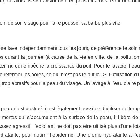
er, ou alors ils se transforment en poils incarnés. Pour une bel
être lavé indépendamment tous les jours, de préférence le soir,
durant la journée (à cause de la vie en ville, de la pollution, 
l’œil nu qui empêche la croissance du poil. Pour le lavage, l’ea
e refermer les pores, ce qui n’est pas le but ici. Si l’utilisation 
trop abrasifs pour la peau du visage. Un lavage à l’eau claire 
peau n’est obstrué, il est également possible d’utiliser de temp
 mortes qui s’accumulent à la surface de la peau, il libère d
sez agressif, l’exfoliant ne doit pas être utilisé plus d’une foi
ydratante, pour nourrir l’épiderme. Une crème hydratante à l’e