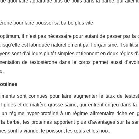
de quoi faire apparaitre plus de poils dans la barbe, qui atteint 
 optimum, il n’est pas nécessaire pour autant de passer par l
squ’elle est fabriquée naturellement par l’organisme, il suffit
yens sont d’ailleurs plutôt simples et tiennent en deux règles d
ugmentation de testostérone dans le corps permet aussi d’avo
e.
rotéines
iments sont connues pour faire augmenter le taux de testosté
ipides et de matière grasse saine, qui entrent en jeu dans la 
 un régime hyper-protéiné à un régime alimentaire riche en g
de la barbe, les protéines apportent plus d’avantages sur la s
es sont la viande, le poisson, les œufs et les noix.