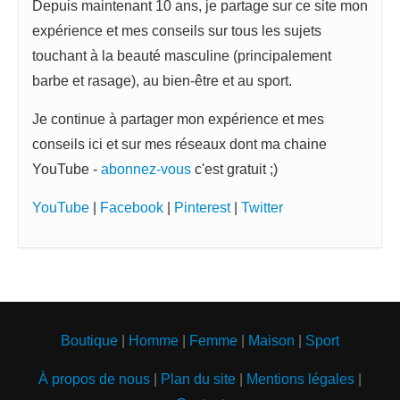
Depuis maintenant 10 ans, je partage sur ce site mon
expérience et mes conseils sur tous les sujets
touchant à la beauté masculine (principalement
barbe et rasage), au bien-être et au sport.
Je continue à partager mon expérience et mes
conseils ici et sur mes réseaux dont ma chaine
YouTube -
abonnez-vous
c'est gratuit ;)
YouTube
|
Facebook
|
Pinterest
|
Twitter
Boutique
|
Homme
|
Femme
|
Maison
|
Sport
À propos de nous
|
Plan du site
|
Mentions légales
|