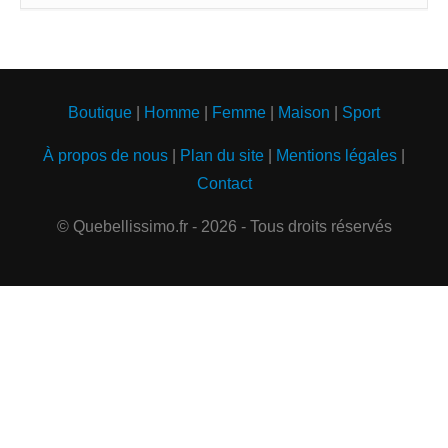
Boutique
|
Homme
|
Femme
|
Maison
|
Sport
À propos de nous
|
Plan du site
|
Mentions légales
|
Contact
© Quebellissimo.fr - 2026 - Tous droits réservés