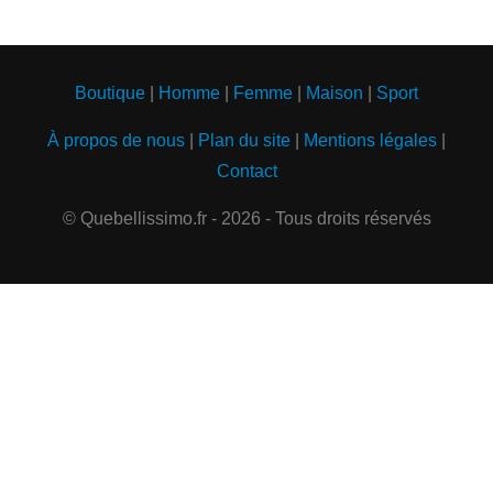
Boutique
|
Homme
|
Femme
|
Maison
|
Sport
À propos de nous
|
Plan du site
|
Mentions légales
|
Contact
© Quebellissimo.fr - 2026 - Tous droits réservés