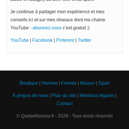
Je continue à partager mon expérience et mes
conseils ici et sur mes réseaux dont ma chaine
YouTube -
abonnez-vous
c'est gratuit ;)
YouTube
|
Facebook
|
Pinterest
|
Twitter
Boutique
|
Homme
|
Femme
|
Maison
|
Sport
À propos de nous
|
Plan du site
|
Mentions légales
|
Contact
© Quebellissimo.fr - 2026 - Tous droits réservés