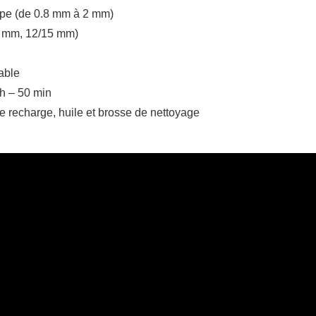
oupe (de 0.8 mm à 2 mm)
9 mm, 12/15 mm)
able
h – 50 min
de recharge, huile et brosse de nettoyage