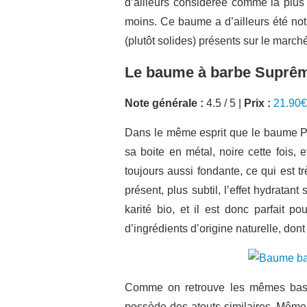
d’ailleurs considérée comme la plus d
moins. Ce baume a d’ailleurs été notr
(plutôt solides) présents sur le marché,
Le baume à barbe Suprême
Note générale :
4.5 / 5 |
Prix :
21.90€
Dans le même esprit que le baume Pr
sa boite en métal, noire cette fois,
toujours aussi fondante, ce qui est t
présent, plus subtil, l’effet hydrata
karité bio, et il est donc parfait p
d’ingrédients d’origine naturelle, dont
Comme on retrouve les mêmes base
possède des atouts similaires. Même s