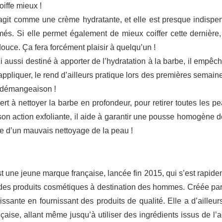
oiffe mieux !
 agit comme une crème hydratante, et elle est presque indispe
és. Si elle permet également de mieux coiffer cette dernière, 
douce. Ça fera forcément plaisir à quelqu’un !
ui aussi destiné à apporter de l’hydratation à la barbe, il emp
 appliquer, le rend d’ailleurs pratique lors des premières semaine
e démangeaison !
 sert à nettoyer la barbe en profondeur, pour retirer toutes les p
on action exfoliante, il aide à garantir une pousse homogène de 
se d’un mauvais nettoyage de la peau !
 une jeune marque française, lancée fin 2015, qui s’est rapide
des produits cosmétiques à destination des hommes. Créée par
ante en fournissant des produits de qualité. Elle a d’ailleur
çaise, allant même jusqu’à utiliser des ingrédients issus de l’a