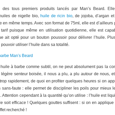
un des tous premiers produits lancés par Man’s Beard. Ell
huiles de nigelle bio,
huile de ricin bio
, de jojoba, d’argan e
rbe en même temps. Avec son format de 75ml, elle est d’ailleurs 
tarif puisque même en utilisation quotidienne, elle est capa
e ait opté pour un bouton poussoir pour délivrer l’huile. Plus
uvoir utiliser l’huile dans sa totalité.
 huile à barbe comme subtil, on ne peut absolument pas la con
légère senteur boisée, il nous a plu, a plu autour de nous, et
s trop rapidement, de quoi en profiter quelques heures si on app
n sans-faute : elle permet de discipliner les poils pour mieux le
ttention cependant à la quantité qu’on utilise : l’huile est liquid
le soit efficace ! Quelques gouttes suffisent : si on en applique 
ffet recherché !