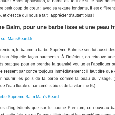
ure ! Après application, la barbe est tout de suite plus douce,
e petit coup de cœur : avec sa texture fondante, il est différe
 et c’est ce qui nous a fait l’apprécier d’autant plus !
 Balm, pour une barbe lisse et une peau h
 sur MansBeard.fr
emium, le baume à barbe Suprême Balm se sert lui aussi des 
 et son étiquette façon parchemin. À l’intérieur, on retrouve 
rès pratique pour en prendre la quantité voulue et l’appliquer s
nt se ressent par contre toujours immédiatement : il faut dire q
our nourrir les poils de la barbe comme la peau du visage. (
 de l’eau florale d’hamamélis bio et de la vitamine E.)
s d’ingrédients que sur le baume Premium, ce nouveau b
i, cette fois, on ne l’a pas utilisé durant les premières sema