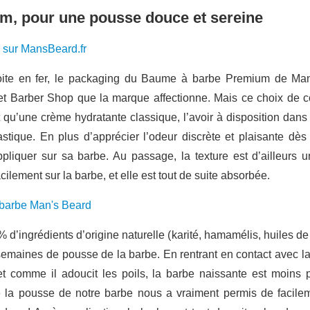
m, pour une pousse douce et sereine
 sur MansBeard.fr
boite en fer, le packaging du Baume à barbe Premium de Ma
et Barber Shop que la marque affectionne. Mais ce choix de con
 qu’une crème hydratante classique, l’avoir à disposition dans
tique. En plus d’apprécier l’odeur discrète et plaisante dès l
ppliquer sur sa barbe. Au passage, la texture est d’ailleurs u
cilement sur la barbe, et elle est tout de suite absorbée.
 d’ingrédients d’origine naturelle (karité, hamamélis, huiles de
 semaines de pousse de la barbe. En rentrant en contact avec la 
t comme il adoucit les poils, la barbe naissante est moins
e la pousse de notre barbe nous a vraiment permis de facilem