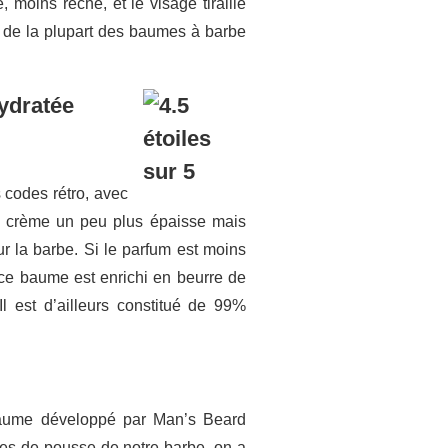
 moins rêche, et le visage tiraille
nt de la plupart des baumes à barbe
ydratée
codes rétro, avec
une crème un peu plus épaisse mais
ur la barbe. Si le parfum est moins
ue ce baume est enrichi en beurre de
Il est d’ailleurs constitué de 99%
aume développé par Man’s Beard
ines de pousse de notre barbe, on a