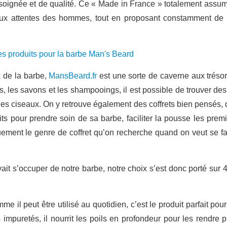
 soignée et de qualité. Ce « Made in France » totalement assum
aux attentes des hommes, tout en proposant constamment de 
x de la barbe,
MansBeard.fr
est une sorte de caverne aux trésor
 les savons et les shampooings, il est possible de trouver des o
 ciseaux. On y retrouve également des coffrets bien pensés, qui
ts pour prendre soin de sa barbe, faciliter la pousse les prem
ement le genre de coffret qu’on recherche quand on veut se faire 
 s’occuper de notre barbe, notre choix s’est donc porté sur 4 
me il peut être utilisé au quotidien, c’est le produit parfait po
impuretés, il nourrit les poils en profondeur pour les rendre p